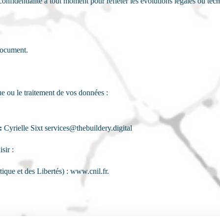
confidentialité à tout moment pour refléter les évolutions légales ou tec
document.
ue ou le traitement de vos données :
:
Cyrielle Sixt services@thebuildery.digital
sir :
que et des Libertés) : www.cnil.fr.