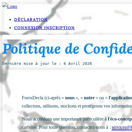
DÉCLARATION
CONNEXION
INSCRIPTION
Politique de Confide
Dernière mise à jour le : 6 Avril 2026
ForosDecla (ci-après «
nous
», «
notre
» ou «
l'applicatio
collectons, utilisons, stockons et protégeons vos informatio
Nous accordons une importance particulière à
l'éco-concep
carbone. Pour toute question, contactez-nous à :
services@t