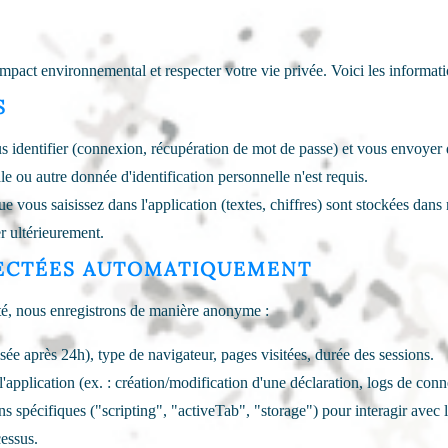
mpact environnemental et respecter votre vie privée. Voici les informati
S
identifier (connexion, récupération de mot de passe) et vous envoyer des
 ou autre donnée d'identification personnelle n'est requis.
 vous saisissez dans l'application (textes, chiffres) sont stockées dans
r ultérieurement.
LECTÉES AUTOMATIQUEMENT
rité, nous enregistrons de manière anonyme :
e après 24h), type de navigateur, pages visitées, durée des sessions.
'application (ex. : création/modification d'une déclaration, logs de conne
s spécifiques ("scripting", "activeTab", "storage") pour interagir avec 
cessus.