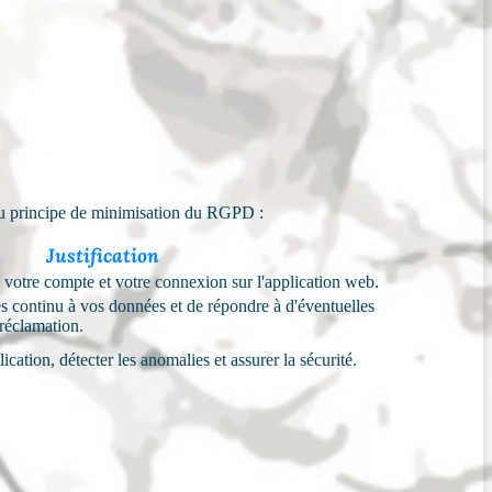
t au principe de minimisation du RGPD :
Justification
 votre compte et votre connexion sur l'application web.
s continu à vos données et de répondre à d'éventuelles
réclamation.
ication, détecter les anomalies et assurer la sécurité.