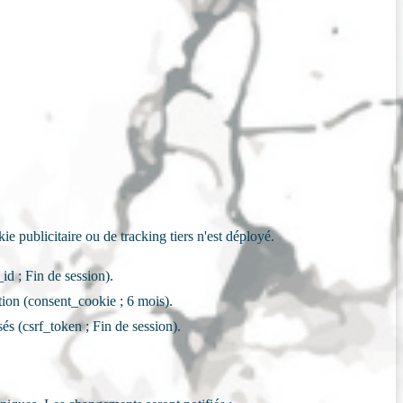
ie publicitaire ou de tracking tiers n'est déployé.
id ; Fin de session).
tion (consent_cookie ; 6 mois).
sés (csrf_token ; Fin de session).