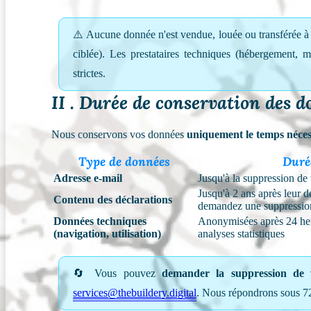
⚠️ Aucune donnée n'est vendue, louée ou transférée à 
ciblée). Les prestataires techniques (hébergement, m
strictes.
II . Durée de conservation des 
Nous conservons vos données
uniquement le temps néces
Type de données
Duré
Adresse e-mail
Jusqu'à la suppression d
Jusqu'à 2 ans après leur d
Contenu des déclarations
demandez une suppression
Données techniques
Anonymisées après 24 heu
(navigation, utilisation)
analyses statistiques
🔄 Vous pouvez
demander la suppression de
services@thebuildery.digital
. Nous répondrons sous 