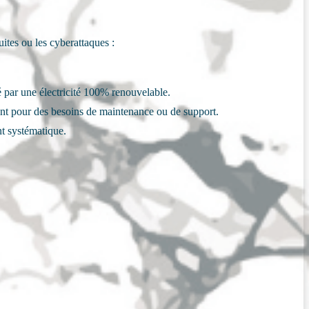
ites ou les cyberattaques :
é par une électricité 100% renouvelable.
t pour des besoins de maintenance ou de support.
nt systématique.