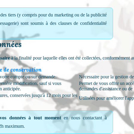
des tiers (y compris pour du marketing ou de la publicité
essagerie) sont soumis à des clauses de confidentialité
données
saire
à la finalité pour laquelle elles ont été collectées, conformémen
e de conservation
e votre compte ou sur demande.
Nécessaire pour la gestion de
ernière modification, sauf si vous
Permet de vous offrir un accè
 anticipée.
demandes d'assistance ou de 
res, conservées jusqu'à 12 mois pour les
Utilisées pour améliorer l'appl
 vos données à tout moment
en nous contactant à
72h maximum.